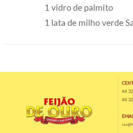
1 vidro de palmito
1 lata de milho verde Sa
CENT
44 3
44 3
EMAI
sac@f