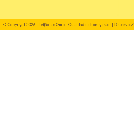
© Copyright 2026 - Feijão de Ouro - Qualidade e bom gosto! | Desenvolv